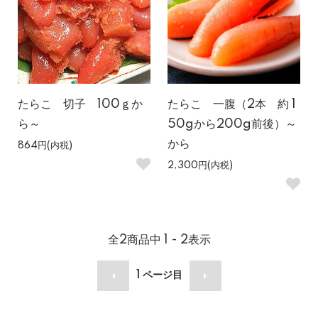
たらこ 切子 100ｇか
たらこ 一腹（2本 約 1
ら～
50gから200g前後）～
から
864円(内税)
2,300円(内税)
全
2
商品中
1 - 2
表示
1
ページ目