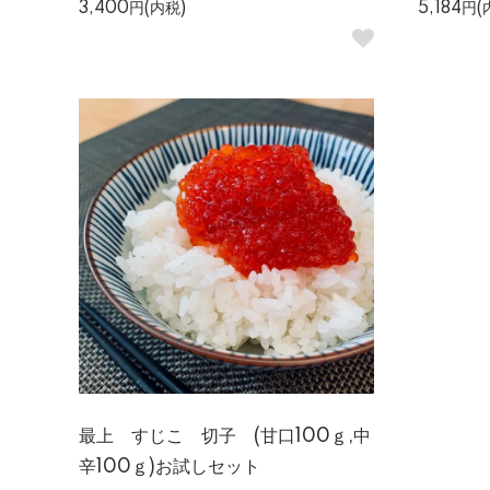
3,400円(内税)
5,184円(
最上 すじこ 切子 (甘口100ｇ,中
辛100ｇ)お試しセット