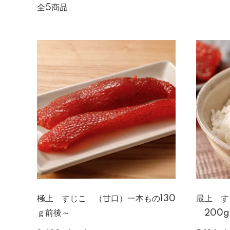
全5商品
極上 すじこ （甘口）一本もの130
最上 
ｇ前後～
200g