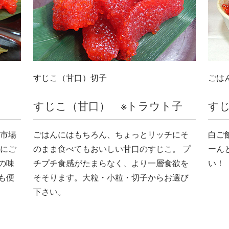
すじこ（甘口）切子
ごは
すじこ（甘口） ※トラウト子
すじ
民市場
ごはんにはもちろん、ちょっとリッチにそ
白ご
度にご
のまま食べてもおいしい甘口のすじこ。 プ
ーん
の味
チプチ食感がたまらなく、より一層食欲を
い！
も便
そそります。大粒・小粒・切子からお選び
下さい。