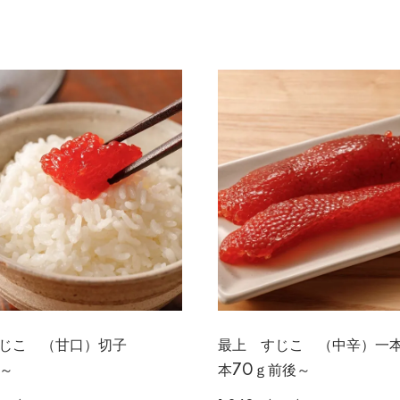
すじこ （甘口）切子
最上 すじこ （中辛）一本
～
本70ｇ前後～