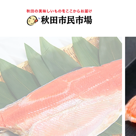
TOP
ぼだっこ（紅鮭）