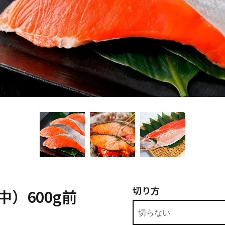
切り方
）600g前