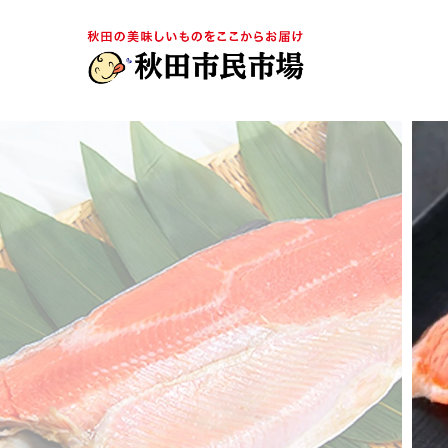
TOP
ぼだっこ（紅鮭）