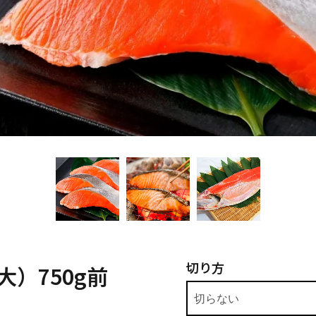
切り方
）750g前