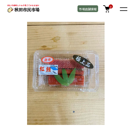
TOP
ぼだっこ（紅鮭）
0
市場店舗情報